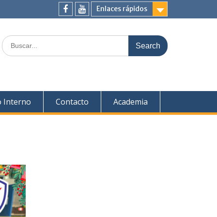
Enlaces rápidos
fb
yt
Search
for:
 Interno
Contacto
Academia