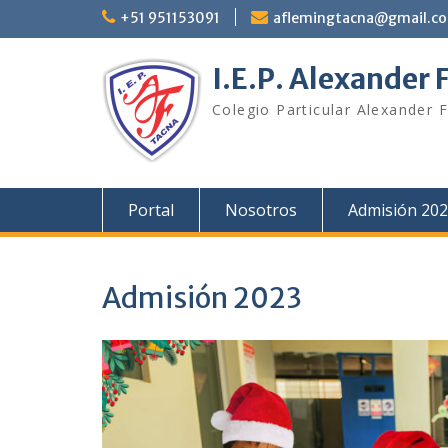
Skip
+51 951153091
aflemingtacna@gmail.c
to
content
I.E.P. Alexander 
Colegio Particular Alexander 
Portal
Nosotros
Admisión 20
Admisión 2023